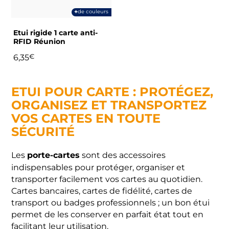
peuvent
+
de couleurs
être
choisies
Etui rigide 1 carte anti-
sur
RFID Réunion
la
6,35
€
page
du
produit
ETUI POUR CARTE : PROTÉGEZ,
ORGANISEZ ET TRANSPORTEZ
VOS CARTES EN TOUTE
SÉCURITÉ
porte-cartes
Les
sont des accessoires
indispensables pour protéger, organiser et
transporter facilement vos cartes au quotidien.
Cartes bancaires, cartes de fidélité, cartes de
transport ou badges professionnels ; un bon étui
permet de les conserver en parfait état tout en
facilitant leur utilisation.