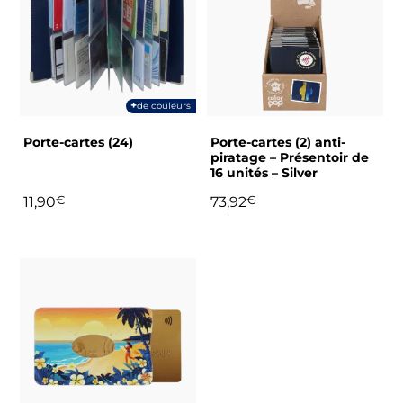
plusieurs
variations.
Les
options
peuvent
+
de couleurs
être
choisies
Porte-cartes (24)
Porte-cartes (2) anti-
sur
piratage – Présentoir de
16 unités – Silver
la
page
11,90
€
73,92
€
du
produit
Ce
produit
a
plusieurs
variations.
Les
options