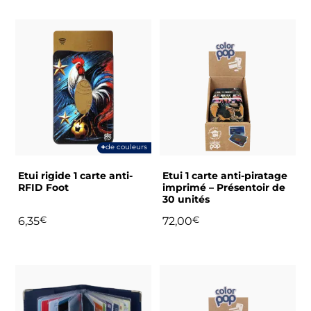
du
du
produit
produit
Ce
produit
a
plusieurs
variations.
Les
options
peuvent
+
de couleurs
être
choisies
Etui rigide 1 carte anti-
Etui 1 carte anti-piratage
sur
RFID Foot
imprimé – Présentoir de
30 unités
la
page
6,35
€
72,00
€
du
produit
Ce
produit
a