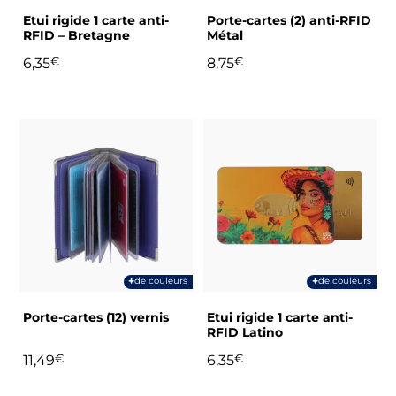
choisies
choisies
Etui rigide 1 carte anti-
Porte-cartes (2) anti-RFID
sur
sur
RFID – Bretagne
Métal
la
la
6,35
€
8,75
€
page
page
du
du
produit
produit
Ce
Ce
produit
produit
a
a
plusieurs
plusieurs
variations.
variations.
Les
Les
options
options
peuvent
peuvent
+
+
de couleurs
de couleurs
être
être
choisies
choisies
Porte-cartes (12) vernis
Etui rigide 1 carte anti-
sur
sur
RFID Latino
la
la
11,49
€
6,35
€
page
page
du
du