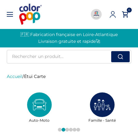
0
🇫🇷 Fabrication française en Loire-Atlantique
Livraison gratuite et rapide🚀
Rechercher
un
produit
Accueil
/
Étui Carte
Auto-Moto
Famille - Santé