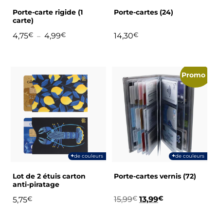
choisies
Porte-carte rigide (1
Porte-cartes (24)
sur
carte)
la
Plage
4,75
€
4,99
€
14,30
€
–
page
de
du
prix :
produit
4,75€
Ce
Ce
à
Promo !
produit
produit
4,99€
a
a
plusieurs
plusieurs
variations.
variations.
Les
Les
options
options
peuvent
peuvent
+
+
de couleurs
de couleurs
être
être
choisies
choisies
Lot de 2 étuis carton
Porte-cartes vernis (72)
sur
sur
anti-piratage
la
la
Le
Le
13,99
€
15,99
€
5,75
€
page
page
prix
prix
du
du
initial
actuel