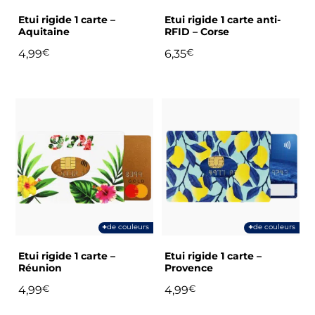
choisies
Etui rigide 1 carte –
Etui rigide 1 carte anti-
sur
Aquitaine
RFID – Corse
la
4,99
€
6,35
€
page
du
produit
Ce
Ce
produit
produit
a
a
plusieurs
plusieurs
variations.
variations.
Les
Les
options
options
peuvent
peuvent
+
+
de couleurs
de couleurs
être
être
choisies
choisies
Etui rigide 1 carte –
Etui rigide 1 carte –
sur
sur
Réunion
Provence
la
la
4,99
€
4,99
€
page
page