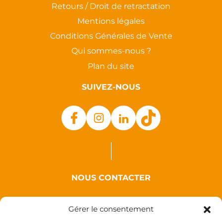
Retours / Droit de retractation
Mentions légales
Conditions Générales de Vente
Qui sommes-nous ?
Plan du site
SUIVEZ-NOUS
NOUS CONTACTER
Auxence
Gérer le consentement
18 Rue des Coquelicots