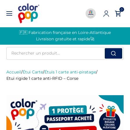
0
🇫🇷 Fabrication française en Loire-Atlantique
Livraison gratuite et rapide🚀
Rechercher
un
produit
Accueil
/
Étui Carte
/
Étuis 1 carte anti-piratage
/
Etui rigide 1 carte anti-RFID – Corse