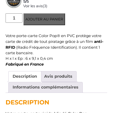
5
/
5
Voir les avis(
3
)
quantité
AJOUTER AU PANIER
de
Etui
rigide
Votre porte-carte Color Pop® en PVC protège votre
1
anti-
carte de crédit de tout piratage grâce à un film
carte
RFID
(Radio Fréquence Identification). Il contient 1
anti-
carte bancaire.
RFID
H x l x Ep : 6 x 9,1 x 0,4 cm
-
Fabriqué en France
Corse
Description
Avis produits
Informations complémentaires
DESCRIPTION