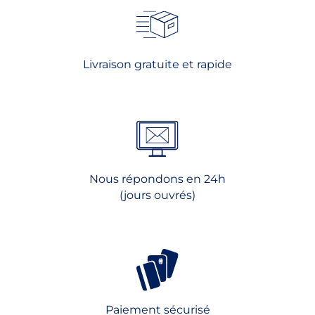
options
options
peuvent
peuvent
être
être
choisies
choisies
Livraison gratuite et rapide
sur
sur
la
la
page
page
du
du
produit
produit
Nous répondons en 24h
(jours ouvrés)
Paiement sécurisé