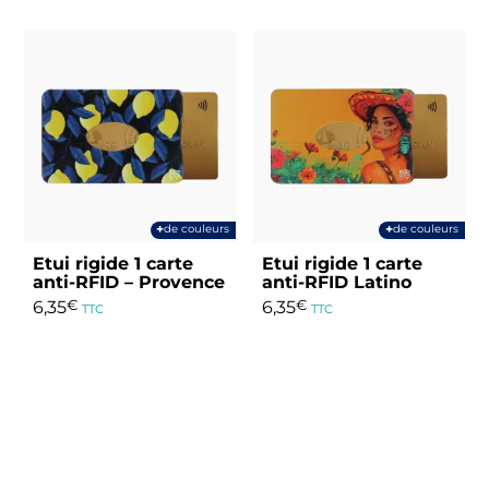
+
+
de couleurs
de couleurs
Etui rigide 1 carte
Etui rigide 1 carte
anti-RFID – Provence
anti-RFID Latino
6,35
€
6,35
€
TTC
TTC
Ce
Ce
produit
produit
a
a
plusieurs
plusieurs
variations.
variations.
Les
Les