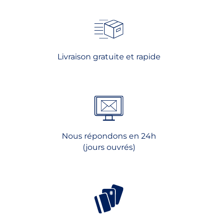
Les
options
peuvent
être
choisies
Livraison gratuite et rapide
sur
la
page
du
produit
Nous répondons en 24h
(jours ouvrés)