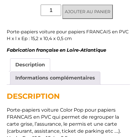
quantité
AJOUTER AU PANIER
de
Porte-
papiers
Porte-papiers voiture pour papiers FRANCAIS en PVC
voiture
H x l x Ep : 15,2 x 10,4 x 0,5 cm
2
volets
Fabrication française en Loire-Atlantique
Description
Informations complémentaires
DESCRIPTION
Porte-papiers voiture Color Pop pour papiers
FRANCAIS en PVC qui permet de regrouper la
carte grise, l’assurance, le permis et une carte
(carburant, assistance, ticket de parking etc ….).