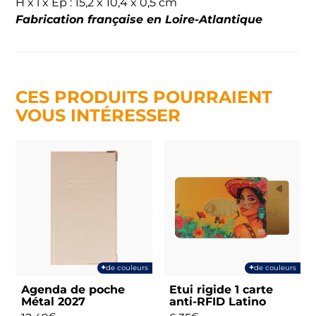
H x l x Ep : 15,2 x 10,4 x 0,5 cm
Fabrication française en Loire-Atlantique
CES PRODUITS POURRAIENT
VOUS INTÉRESSER
+
+
de couleurs
de couleurs
Agenda de poche
Etui rigide 1 carte
Métal 2027
anti-RFID Latino