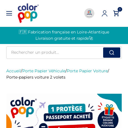
0
🇫🇷 Fabrication française en Loire-Atlantique
Livraison gratuite et rapide🚀
Rechercher
un
produit
Accueil
/
Porte Papier Véhicule
/
Porte Papier Voiture
/
Porte-papiers voiture 2 volets