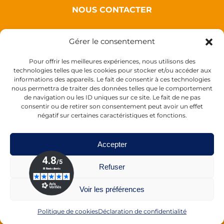
NOUS CONTACTER
Auxence
Gérer le consentement
18 Rue des Coquelicots
44110 Louisfert
Pour offrir les meilleures expériences, nous utilisons des
technologies telles que les cookies pour stocker et/ou accéder aux
France
informations des appareils. Le fait de consentir à ces technologies
nous permettra de traiter des données telles que le comportement
de navigation ou les ID uniques sur ce site. Le fait de ne pas
consentir ou de retirer son consentement peut avoir un effet
négatif sur certaines caractéristiques et fonctions.
Accepter
Refuser
Tél :
+33 (0)2 40 28 11 55
de 9h à 17h30
Voir les préférences
Email :
mycolorpop@auxence.com
Politique de cookies
Déclaration de confidentialité
©2026 COLORPOP