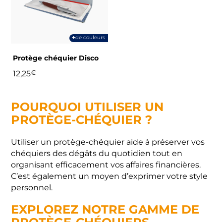
Les
options
peuvent
+
de couleurs
être
choisies
Protège chéquier Disco
sur
12,25
€
la
page
du
POURQUOI UTILISER UN
produit
PROTÈGE-CHÉQUIER ?
Utiliser un protège-chéquier aide à préserver vos
chéquiers des dégâts du quotidien tout en
organisant efficacement vos affaires financières.
C’est également un moyen d’exprimer votre style
personnel.
EXPLOREZ NOTRE GAMME DE