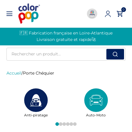
0
🇫🇷 Fabrication française en Loire-Atlantique
Livraison gratuite et rapide🚀
Rechercher
un
produit
Accueil
/
Porte Chéquier
ratage
Auto-Moto
Famille - Santé