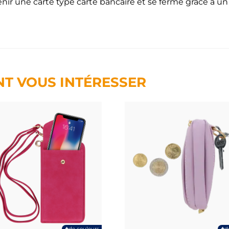
nir une carte type carte bancaire et se ferme grâce à un
NT VOUS INTÉRESSER
+
+