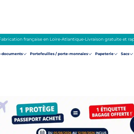
Fabrication française en Loire-Atlantique
-
Livraison gratuite et ra
e-documents
Portefeuilles / porte-monnaies
Papeterie
Sacs