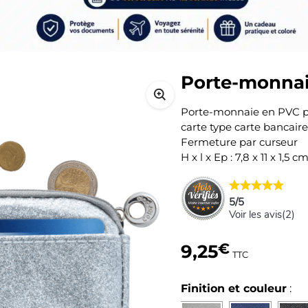
Porte-monnai
Porte-monnaie en PVC pai
carte type carte bancaire
Fermeture par curseur
H x l x Ep : 7,8 x 11 x 1,5 c
5
/
5
Voir les avis(
2
)
9,25
€
TTC
Finition et couleur
: