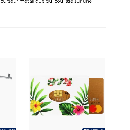
 curseur metallique qui coulisse sur une
+