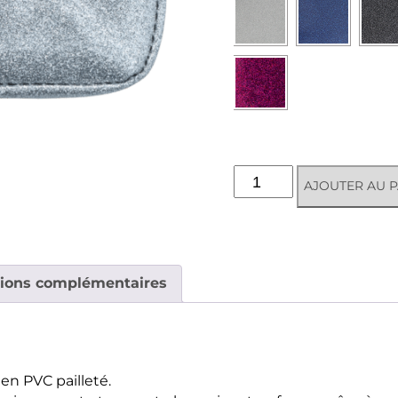
quantité
AJOUTER AU P
de
Porte-
monnaie
Disco
tions complémentaires
en PVC pailleté.