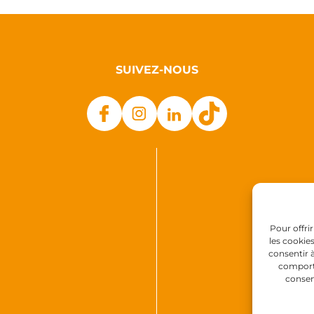
SUIVEZ-NOUS
Pour offri
les cookie
consentir 
comporte
consen