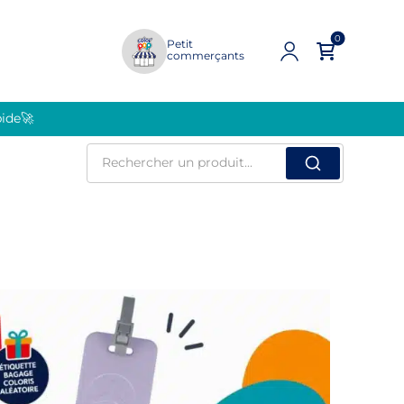
0
Petit
commerçants
pide🚀
Rechercher
un
produit