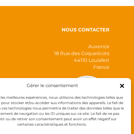
NOUS CONTACTER
Auxence
18 Rue des Coquelicots
44110 Louisfert
France
Gérer le consentement
r les meilleures expériences, nous utilisons des technologies telles que
s pour stocker et/ou accéder aux informations des appareils. Le fait de
à ces technologies nous permettra de traiter des données telles que le
ment de navigation ou les ID uniques sur ce site. Le fait de ne pas
tir ou de retirer son consentement peut avoir un effet négatif sur
certaines caractéristiques et fonctions.
Tél :
+33 (0)2 40 28 11 55