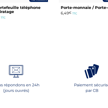
de couleurs
d
rtefeuille téléphone
Porte-monnaie / Porte-
iratage
6,49
€
TTC
TTC
Ce
produit
a
plusieurs
rs
variations.
ns.
Les
options
peuvent
t
être
choisies
s
sur
la
s répondons en 24h
Paiement sécuris
page
(jours ouvrés)
par CB
du
produit