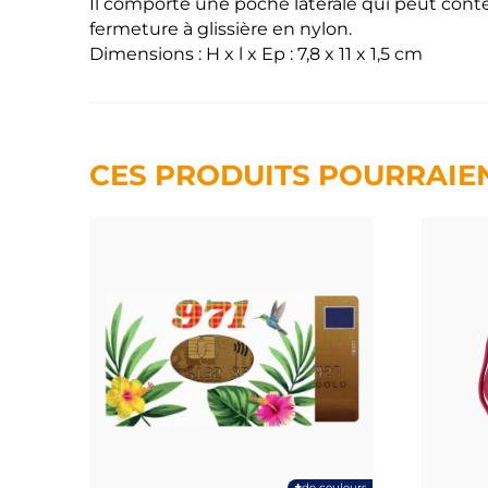
Il comporte une poche latérale qui peut conte
fermeture à glissière en nylon.
Dimensions : H x l x Ep : 7,8 x 11 x 1,5 cm
CES PRODUITS POURRAIE
+