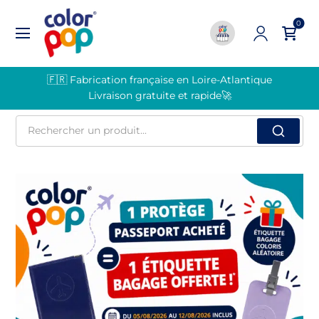
0
🇫🇷 Fabrication française en Loire-Atlantique
Livraison gratuite et rapide🚀
Rechercher
un
produit