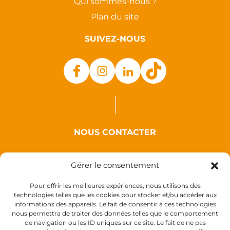
Qui sommes-nous ?
Plan du site
SUIVEZ-NOUS
NOUS CONTACTER
Auxence
Gérer le consentement
18 Rue des Coquelicots
44110 Louisfert
Pour offrir les meilleures expériences, nous utilisons des
technologies telles que les cookies pour stocker et/ou accéder aux
France
informations des appareils. Le fait de consentir à ces technologies
nous permettra de traiter des données telles que le comportement
de navigation ou les ID uniques sur ce site. Le fait de ne pas