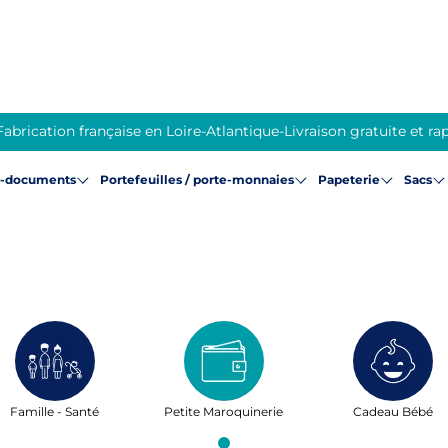
Fabrication française en Loire-Atlantique
-
Livraison gratuite et ra
e-documents
Portefeuilles / porte-monnaies
Papeterie
Sacs
Famille - Santé
Petite Maroquinerie
Cadeau Bébé