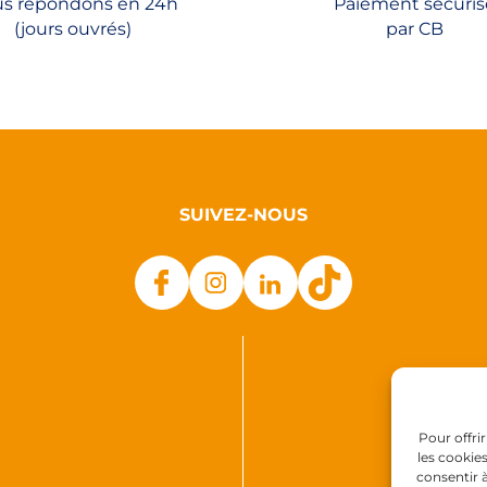
s répondons en 24h
Paiement sécuris
(jours ouvrés)
par CB
SUIVEZ-NOUS
Pour offri
les cookie
consentir 