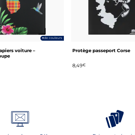
t
+
de couleurs
apiers voiture –
Protège passeport Corse
oupe
8,49
€