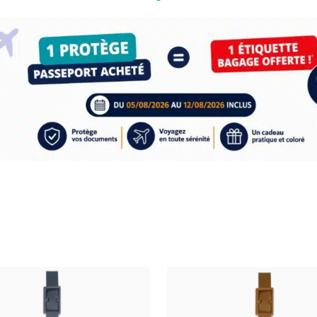
Ce
produit
a