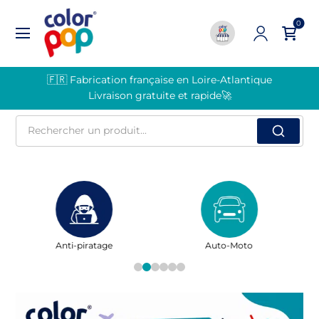
0
🇫🇷 Fabrication française en Loire-Atlantique
Livraison gratuite et rapide🚀
Rechercher
un
produit
Auto-Moto
Famille - Santé