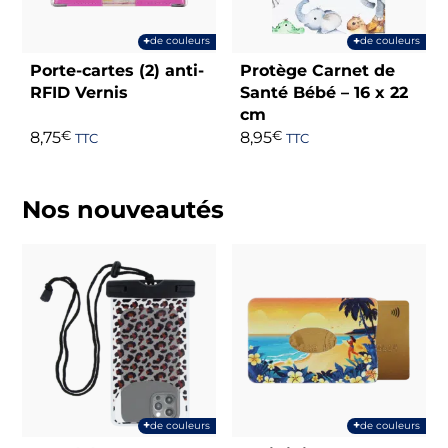
+
+
de couleurs
de couleurs
Porte-cartes (2) anti-
Protège Carnet de
RFID Vernis
Santé Bébé – 16 x 22
cm
8,75
€
8,95
€
TTC
TTC
Nos nouveautés
+
+
de couleurs
de couleurs