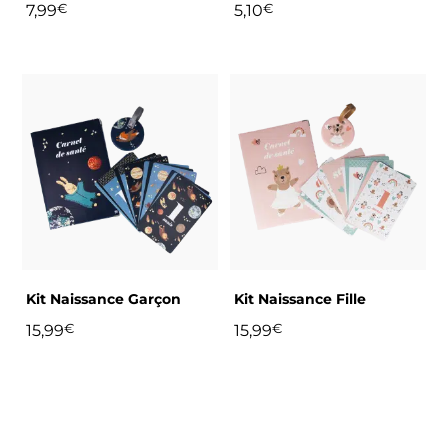
page
7,99
€
5,10
€
du
produit
Kit Naissance Garçon
Kit Naissance Fille
15,99
€
15,99
€