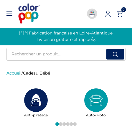
0
🇫🇷 Fabrication française en Loire-Atlantique
Livraison gratuite et rapide🚀
Rechercher
un
produit
Accueil
/
Cadeau Bébé
Anti-piratage
Auto-Moto