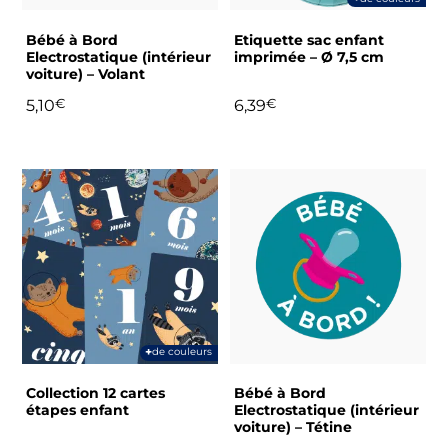
être
choisies
Bébé à Bord
Etiquette sac enfant
sur
Electrostatique (intérieur
imprimée – Ø 7,5 cm
voiture) – Volant
la
page
5,10
€
6,39
€
du
produit
Ce
produit
a
plusieurs
variations.
Les
options
peuvent
+
de couleurs
être
choisies
Collection 12 cartes
Bébé à Bord
sur
étapes enfant
Electrostatique (intérieur
voiture) – Tétine
la