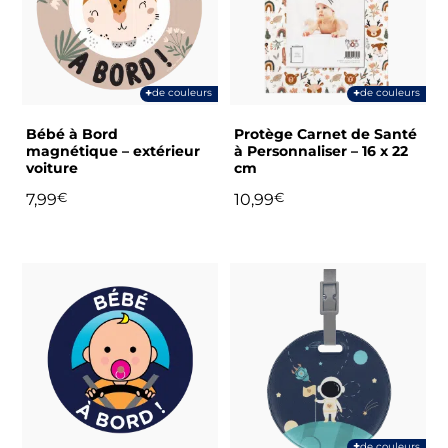
variations.
variations.
Les
Les
options
options
peuvent
peuvent
+
+
de couleurs
de couleurs
être
être
choisies
choisies
Bébé à Bord
Protège Carnet de Santé
sur
sur
magnétique – extérieur
à Personnaliser – 16 x 22
voiture
cm
la
la
page
page
7,99
€
10,99
€
du
du
produit
produit
Ce
produit
a
plusieurs
variations.
Les
options
peuvent
+
de couleurs