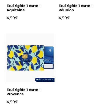
choisies
choisies
Etui rigide 1 carte –
Etui rigide 1 carte –
sur
sur
Aquitaine
Réunion
la
la
4,99
€
4,99
€
page
page
du
du
produit
produit
Ce
produit
a
plusieurs
variations.
Les
options
peuvent
+
de couleurs
être
choisies
Etui rigide 1 carte –
sur
Provence
la
4,99
€
page
du