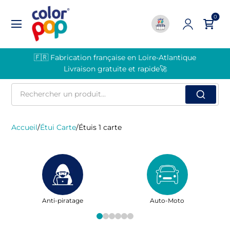
0
🇫🇷 Fabrication française en Loire-Atlantique
Livraison gratuite et rapide🚀
Rechercher
un
produit
Accueil
/
Étui Carte
/
Étuis 1 carte
Anti-piratage
Auto-Moto