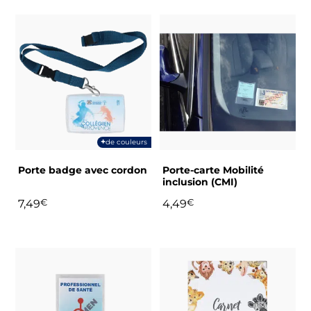
Ce
produit
a
plusieurs
variations.
Les
options
peuvent
+
de couleurs
être
choisies
Porte badge avec cordon
Porte-carte Mobilité
sur
inclusion (CMI)
la
7,49
€
4,49
€
page
du
produit
Ce
produit
a
plusieurs