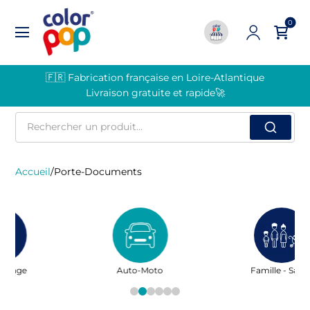
0
🇫🇷 Fabrication française en Loire-Atlantique
Livraison gratuite et rapide🚀
Rechercher
un
produit
Accueil
/
Porte-Documents
Auto-Moto
Famille - Santé