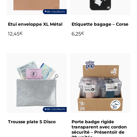
options
peuvent
+
de couleurs
être
choisies
Etui enveloppe XL Métal
Etiquette bagage – Corse
sur
12,45
€
6,25
€
la
page
du
Ce
produit
produit
a
plusieurs
variations.
Les
options
peuvent
+
de couleurs
être
choisies
Trousse plate S Disco
Porte badge rigide
sur
transparent avec cordon
sécurité – Présentoir de
la