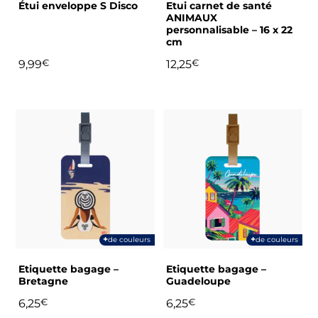
choisies
choisies
Étui enveloppe S Disco
Etui carnet de santé
sur
sur
ANIMAUX
personnalisable – 16 x 22
la
la
cm
page
page
9,99
€
12,25
€
du
du
produit
produit
Ce
Ce
produit
produit
a
a
plusieurs
plusieurs
variations.
variations.
Les
Les
options
options
peuvent
peuvent
+
+
de couleurs
de couleurs
être
être
choisies
choisies
Etiquette bagage –
Etiquette bagage –
sur
sur
Bretagne
Guadeloupe
la
la
6,25
€
6,25
€
page
page