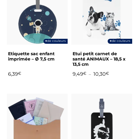
a
a
plusieurs
plusieurs
variations.
variations.
Les
Les
options
options
peuvent
peuvent
+
+
de couleurs
de couleurs
être
être
choisies
choisies
Etiquette sac enfant
Etui petit carnet de
sur
sur
imprimée – Ø 7,5 cm
santé ANIMAUX – 18,5 x
13,5 cm
la
la
page
page
Plage
6,39
€
9,49
€
10,30
€
–
du
du
de
prix :
produit
produit
9,49€
Ce
à
produit
10,30€
a
plusieurs
variations.
Les