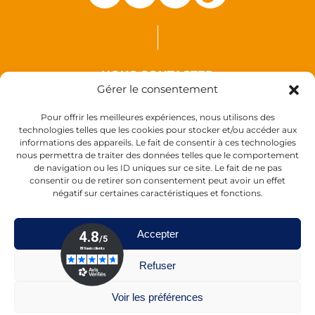
NOUS CONTACTER
Gérer le consentement
Auxence
Pour offrir les meilleures expériences, nous utilisons des
18 Rue des Coquelicots
technologies telles que les cookies pour stocker et/ou accéder aux
informations des appareils. Le fait de consentir à ces technologies
44110 Louisfert
nous permettra de traiter des données telles que le comportement
France
de navigation ou les ID uniques sur ce site. Le fait de ne pas
consentir ou de retirer son consentement peut avoir un effet
négatif sur certaines caractéristiques et fonctions.
Accepter
Refuser
Voir les préférences
Tél :
+33 (0)2 40 28 11 55