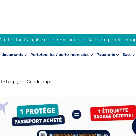
Fabrication française en Loire-Atlantique
-
Livraison gratuite et ra
e-documents
Portefeuilles / porte-monnaies
Papeterie
Sacs
tte bagage – Guadeloupe