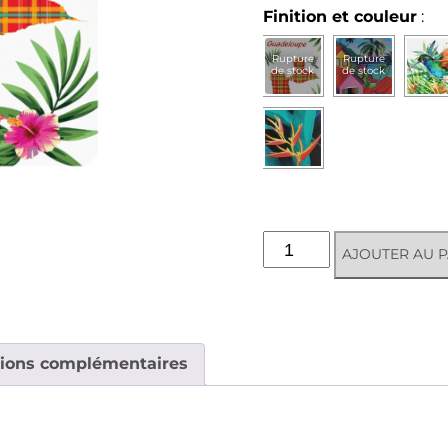
Finition et couleur
:
Rupture
Rupture
de stock
de stock
quantité
AJOUTER AU P
de
Etiquette
bagage
-
Guadeloupe
tions complémentaires