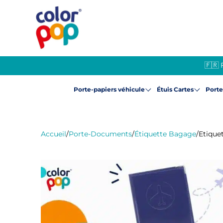
🇫🇷 
Porte-papiers véhicule
Étuis Cartes
Port
Accueil
/
Porte-Documents
/
Étiquette Bagage
/
Etique