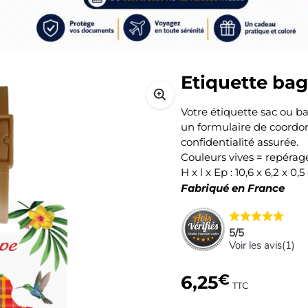
Etiquette ba
Votre étiquette sac ou 
un formulaire de coordonn
confidentialité assurée.
Couleurs vives = repérag
H x l x Ep : 10,6 x 6,2 x 0,
Fabriqué en France
5
/
5
Voir les avis(
1
)
6,25
€
TTC