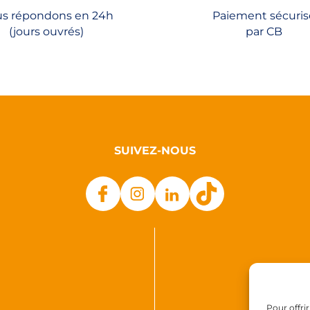
la
s répondons en 24h
Paiement sécuris
page
(jours ouvrés)
par CB
du
produit
SUIVEZ-NOUS
Pour offri