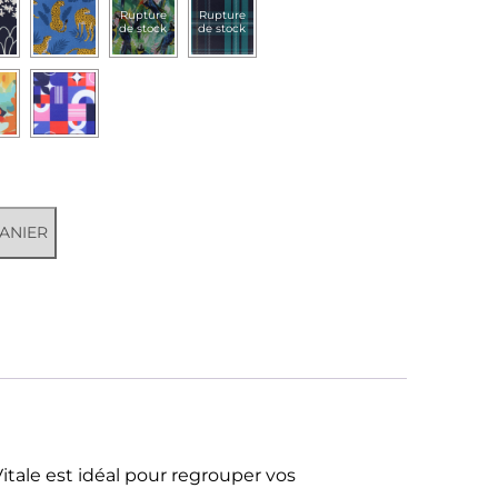
Rupture
Rupture
de stock
de stock
ANIER
tale est idéal pour regrouper vos