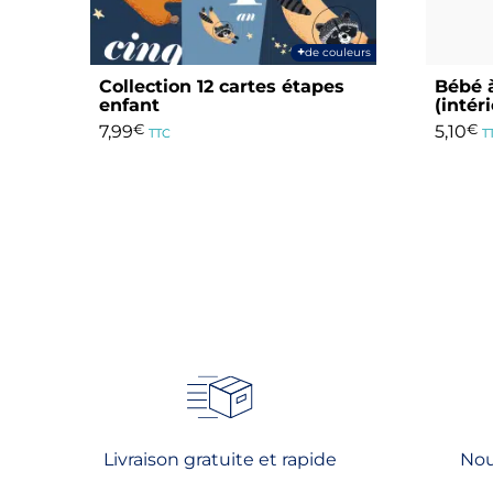
+
de couleurs
Collection 12 cartes étapes
Bébé à
enfant
(intér
7,99
€
5,10
€
TTC
T
Ce
produit
a
plusieurs
variations.
Les
options
peuvent
être
choisies
sur
la
Livraison gratuite et rapide
Nou
page