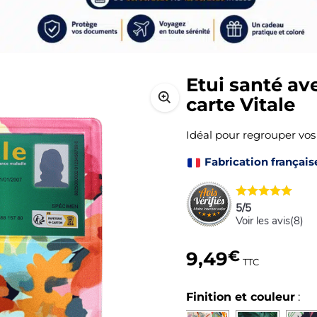
Etui santé av
carte Vitale
Idéal pour regrouper vo
Fabrication français
5
/
5
Voir les avis(
8
)
9,49
€
TTC
Finition et couleur
: