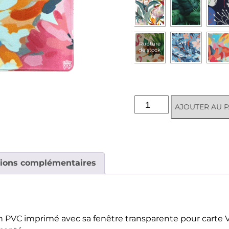
Rupture
de stock
quantité
AJOUTER AU P
de
Etui
santé
avec
fenêtre
tions complémentaires
pour
carte
Vitale
PVC imprimé avec sa fenêtre transparente pour carte Vi