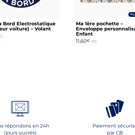
+
d
 Bord Electrostatique
Ma 1ère pochette –
ieur voiture) – Volant
Enveloppe personnalis
Enfant
TC
11,60
€
TTC
Ce
produit
a
plusieurs
variations.
Les
options
peuvent
être
choisies
sur
s répondons en 24h
Paiement sécuris
la
(jours ouvrés)
par CB
page