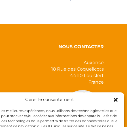
du
produit
NOUS CONTACTER
Auxence
18 Rue des Coquelicots
44110 Louisfert
France
Gérer le consentement
r les meilleures expériences, nous utilisons des technologies telles que
s pour stocker et/ou accéder aux informations des appareils. Le fait de
à ces technologies nous permettra de traiter des données telles que le
ment de navigation ou les ID uniques sur ce site. Le fait de ne pas