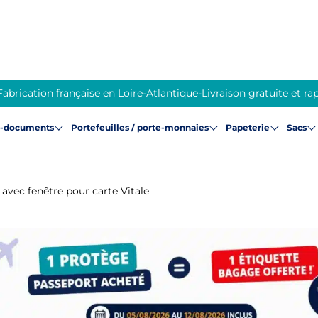
Fabrication française en Loire-Atlantique
-
Livraison gratuite et ra
e-documents
Portefeuilles / porte-monnaies
Papeterie
Sacs
 avec fenêtre pour carte Vitale