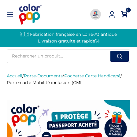
0
🇫🇷 Fabrication française en Loire-Atlantique
Livraison gratuite et rapide🚀
Rechercher
un
produit
Accueil
/
Porte-Documents
/
Pochette Carte Handicapé
/
Porte-carte Mobilité inclusion (CMI)