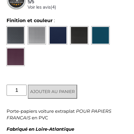
5
/
5
Voir les avis(
4
)
Finition et couleur
:
quantité
AJOUTER AU PANIER
de
Porte-
papiers
Porte-papiers voiture extraplat
POUR PAPIERS
voiture
FRANCAIS
en PVC
Nouveau
Permis
Fabriqué en Loire-Atlantique