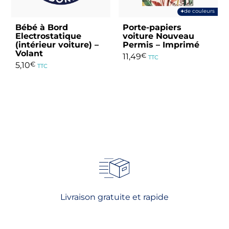
choisies
sur
+
de couleurs
sur
la
Bébé à Bord
Porte-papiers
la
page
Electrostatique
voiture Nouveau
page
du
(intérieur voiture) –
Permis – Imprimé
du
Volant
produit
11,49
€
TTC
produit
5,10
€
TTC
Ce
produit
a
plusieurs
variations.
Les
options
peuvent
être
choisies
sur
Livraison gratuite et rapide
la
page
du