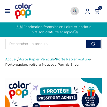
0
🇫🇷 Fabrication française en Loire-Atlantique
Livraison gratuite et rapide🚀
Rechercher
un
produit
Accueil
/
Porte Papier Véhicule
/
Porte Papier Voiture
/
Porte-papiers voiture Nouveau Permis Silver