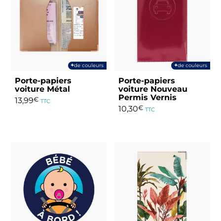
+
+
de couleurs
de couleurs
Porte-papiers
Porte-papiers
voiture Métal
voiture Nouveau
Permis Vernis
13,99
€
TTC
10,30
€
TTC
Ce
Ce
produit
produit
a
a
plusieurs
plusieurs
variations.
variations.
Les
Les
options
options
peuvent
peuvent
être
être
choisies