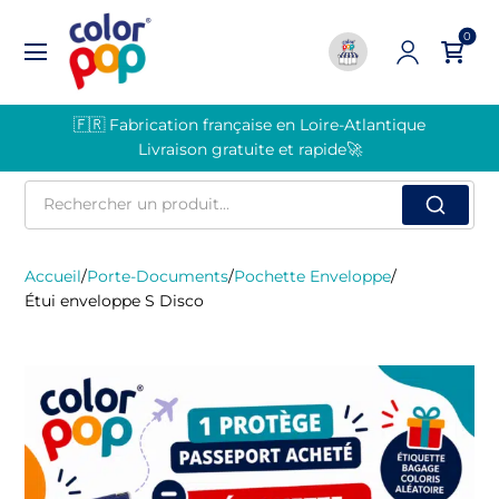
0
🇫🇷 Fabrication française en Loire-Atlantique
Livraison gratuite et rapide🚀
Rechercher
un
produit
Accueil
/
Porte-Documents
/
Pochette Enveloppe
/
Étui enveloppe S Disco