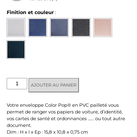
Finition et couleur
:
quantité
AJOUTER AU PANIER
de
Étui
enveloppe
Votre enveloppe Color Pop® en PVC pailleté vous
S
permet de ranger vos papiers de voiture, d’identité,
Disco
vos cartes de santé et ordonnances …… ou tout autre
document.
Dim : H x l x Ep : 15,8 x 10,8 x 0,75 cm