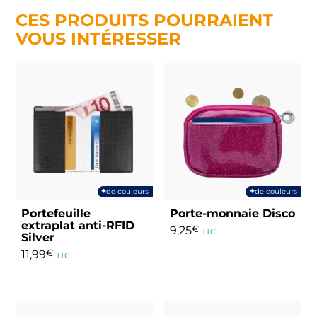
CES PRODUITS POURRAIENT
VOUS INTÉRESSER
+
+
de couleurs
de couleurs
Portefeuille
Porte-monnaie Disco
extraplat anti-RFID
9,25
€
TTC
Silver
Ce
11,99
€
TTC
produit
Ce
a
produit
plusieurs
a
variations.