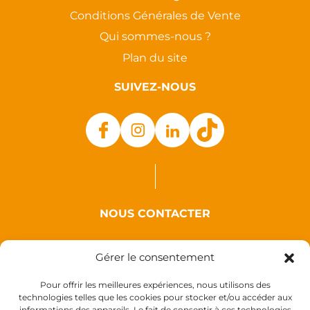
Conditions Générales de Vente
Qui sommes-nous ?
Plan du site
SUIVEZ-NOUS
NOUS CONTACTER
Auxence
Gérer le consentement
18 Rue des Coquelicots
44110 Louisfert
Pour offrir les meilleures expériences, nous utilisons des
technologies telles que les cookies pour stocker et/ou accéder aux
France