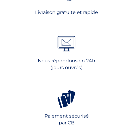
choisies
choisies
Livraison gratuite et rapide
sur
sur
la
la
page
page
du
du
produit
produit
Nous répondons en 24h
(jours ouvrés)
Paiement sécurisé
par CB