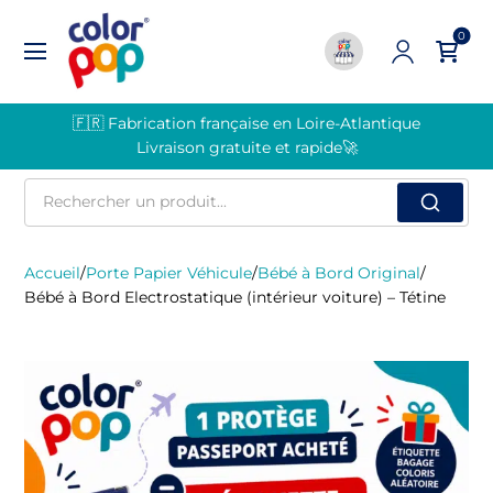
0
🇫🇷 Fabrication française en Loire-Atlantique
Livraison gratuite et rapide🚀
Rechercher
un
produit
Accueil
/
Porte Papier Véhicule
/
Bébé à Bord Original
/
Bébé à Bord Electrostatique (intérieur voiture) – Tétine