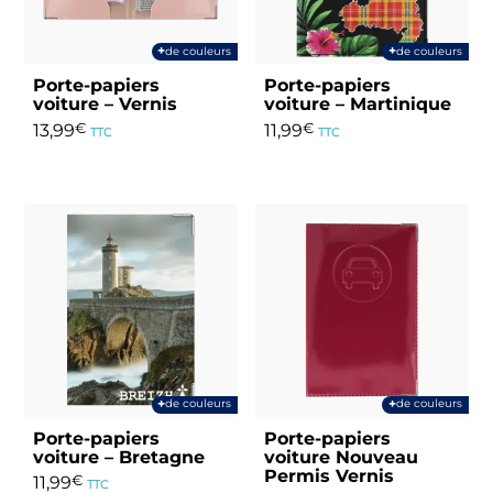
+
+
de couleurs
de couleurs
Porte-papiers
Porte-papiers
voiture – Vernis
voiture – Martinique
13,99
€
11,99
€
TTC
TTC
Ce
Ce
produit
produit
a
a
plusieurs
plusieurs
variations.
variations.
Les
Les
options
options
peuvent
peuvent
être
être
choisies
choisies
+
+
de couleurs
de couleurs
sur
sur
Porte-papiers
Porte-papiers
la
la
voiture – Bretagne
voiture Nouveau
page
page
Permis Vernis
11,99
€
TTC
du
du