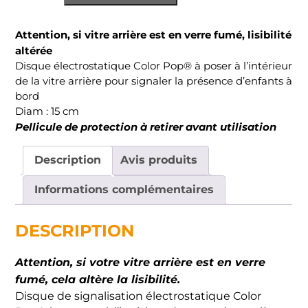
Bébé
à
Attention, si vitre arrière est en verre fumé, lisibilité
Bord
altérée
Electrostatique
Disque électrostatique Color Pop® à poser à l’intérieur
(intérieur
de la vitre arrière pour signaler la présence d’enfants à
voiture)
bord
-
Diam : 15 cm
Tétine
Pellicule de protection à retirer avant utilisation
Description
Avis produits
Informations complémentaires
DESCRIPTION
Attention, si votre vitre arrière est en verre
fumé, cela altère la lisibilité.
Disque de signalisation électrostatique Color