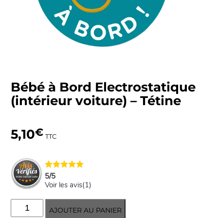
Bébé à Bord Electrostatique
(intérieur voiture) – Tétine
5,10
€
TTC
5
/
5
Voir les avis(
1
)
quantité
AJOUTER AU PANIER
de