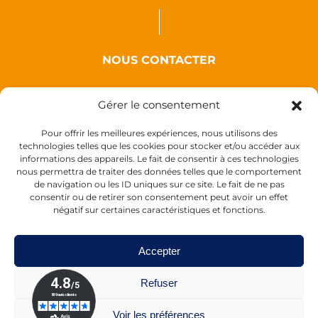
NOUS CONTACTER
Auxence
Gérer le consentement
18 Rue des Coquelicots
44110 Louisfert
Pour offrir les meilleures expériences, nous utilisons des
technologies telles que les cookies pour stocker et/ou accéder aux
France
informations des appareils. Le fait de consentir à ces technologies
nous permettra de traiter des données telles que le comportement
de navigation ou les ID uniques sur ce site. Le fait de ne pas
consentir ou de retirer son consentement peut avoir un effet
négatif sur certaines caractéristiques et fonctions.
Accepter
Refuser
Tél :
+33 (0)2 40 28 11 55
de 9h à 17h30
Voir les préférences