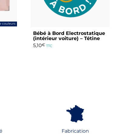
e couleurs
Bébé à Bord Electrostatique
(intérieur voiture) – Tétine
5,10
€
TTC
é
Fabrication