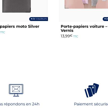
+
+
de couleurs
d
papiers moto Silver
Porte-papiers voiture –
Vernis
TTC
13,99
€
TTC
Ce
produit
a
rs
plusieurs
ns.
variations.
Les
options
t
peuvent
être
s
choisies
sur
s répondons en 24h
Paiement sécuris
la