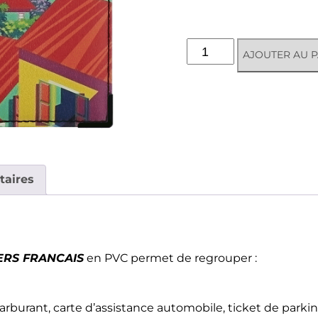
quantité
AJOUTER AU P
de
Porte-
papiers
voiture
-
Martinique
taires
ERS FRANCAIS
en PVC permet de regrouper :
carburant, carte d’assistance automobile, ticket de parkin