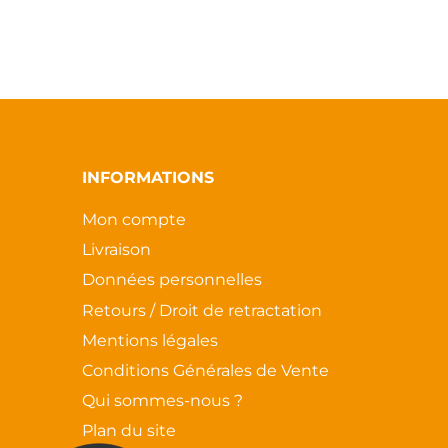
page
du
du
produit
produit
INFORMATIONS
Mon compte
Livraison
Données personnelles
Retours / Droit de retractation
Mentions légales
Conditions Générales de Vente
Qui sommes-nous ?
Plan du site