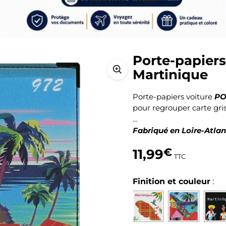
Porte-papiers
Martinique
PO
Porte-papiers voiture
pour regrouper carte gri
…
Fabriqué en Loire-Atla
11,99
€
TTC
Finition et couleur
: