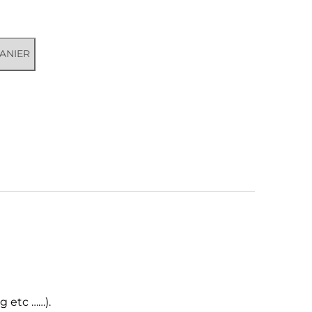
ANIER
g etc ……).