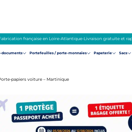
Fabrication française en Loire-Atlantique
-
Livraison gratuite et ra
e-documents
Portefeuilles / porte-monnaies
Papeterie
Sacs
Porte-papiers voiture – Martinique