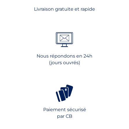
choisies
choisies
Livraison gratuite et rapide
sur
sur
la
la
page
page
du
du
produit
produit
Nous répondons en 24h
(jours ouvrés)
Paiement sécurisé
par CB