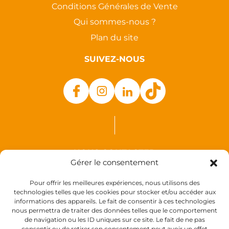
Conditions Générales de Vente
Qui sommes-nous ?
Plan du site
SUIVEZ-NOUS
NOUS CONTACTER
Gérer le consentement
Auxence
Pour offrir les meilleures expériences, nous utilisons des
18 Rue des Coquelicots
technologies telles que les cookies pour stocker et/ou accéder aux
informations des appareils. Le fait de consentir à ces technologies
44110 Louisfert
nous permettra de traiter des données telles que le comportement
France
de navigation ou les ID uniques sur ce site. Le fait de ne pas