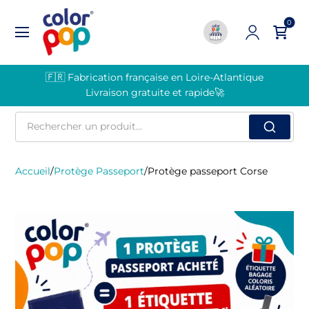
0
🇫🇷 Fabrication française en Loire-Atlantique
Livraison gratuite et rapide🚀
Rechercher
un
produit
Accueil
/
Protège Passeport
/
Protège passeport Corse