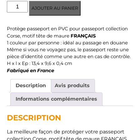
quantité
AJOUTER AU PANIER
de
Protège
passeport
Protège passeport en PVC pour passeport collection
Corse
FRANÇAIS
Corse, motif tête de maure
1 couleur par personne : idéal au passage en douane
Même si vous ne voyagez pas, le passeport reste une
pièce d’identité comme une autre en cas de contrôle.
H x l x Ep : 13,4 x 9,6 x 0,4 cm
Fabriqué en France
Description
Avis produits
Informations complémentaires
DESCRIPTION
La meilleure façon de protéger votre passeport
collection Corse, motif tête de maure FRANÇAIS