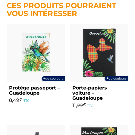
CES PRODUITS POURRAIENT
VOUS INTÉRESSER
+
+
de couleurs
de couleurs
Protège passeport –
Porte-papiers
Guadeloupe
voiture –
Guadeloupe
8,49
€
TTC
11,99
€
TTC
Ce
Ce
produit
produit
a
a
plusieurs
plusieurs