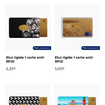
Ce
Ce
produit
produit
a
a
plusieurs
plusieurs
variations.
variations.
Les
Les
options
options
peuvent
peuvent
+
+
de couleurs
de couleurs
être
être
choisies
choisies
Etui rigide 1 carte anti-
Etui rigide 1 carte anti-
sur
sur
RFID
RFID
la
la
6,35
€
5,95
€
page
page
du
du
produit
produit
Ce
Ce
produit
produit
a
a
plusieurs
plusieurs