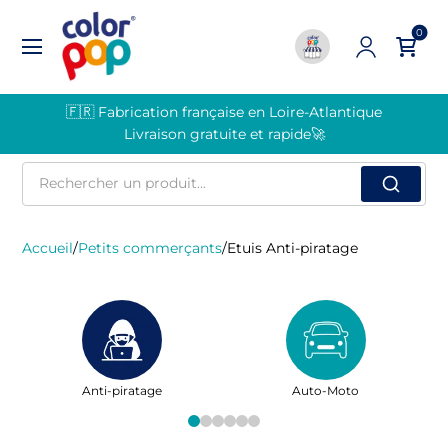
0
🇫🇷 Fabrication française en Loire-Atlantique
Livraison gratuite et rapide🚀
Rechercher
un
produit
Accueil
/
Petits commerçants
/
Etuis Anti-piratage
Anti-piratage
Auto-Moto
Famil