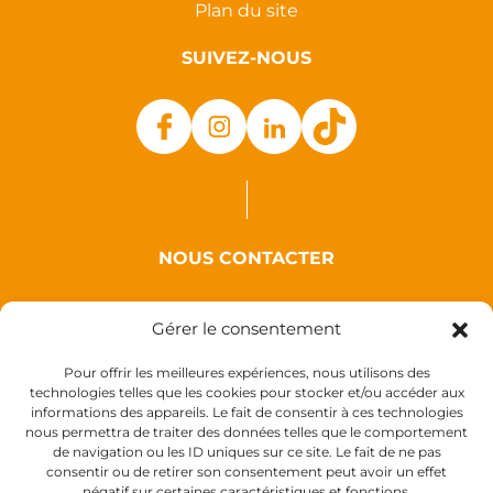
Plan du site
SUIVEZ-NOUS
NOUS CONTACTER
Auxence
Gérer le consentement
18 Rue des Coquelicots
44110 Louisfert
Pour offrir les meilleures expériences, nous utilisons des
technologies telles que les cookies pour stocker et/ou accéder aux
France
informations des appareils. Le fait de consentir à ces technologies
nous permettra de traiter des données telles que le comportement
de navigation ou les ID uniques sur ce site. Le fait de ne pas
consentir ou de retirer son consentement peut avoir un effet