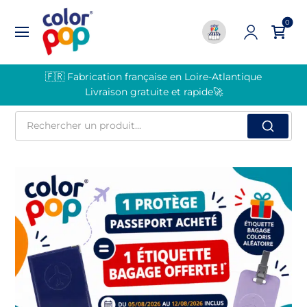
0
🇫🇷 Fabrication française en Loire-Atlantique
Livraison gratuite et rapide🚀
Rechercher
un
produit