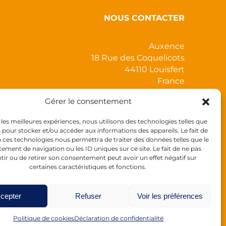
NOUS CONTACTER
Auxence
18 Rue des Coquelicots
44110 Louisfert
France
Gérer le consentement
r les meilleures expériences, nous utilisons des technologies telles que
s pour stocker et/ou accéder aux informations des appareils. Le fait de
à ces technologies nous permettra de traiter des données telles que le
ment de navigation ou les ID uniques sur ce site. Le fait de ne pas
tir ou de retirer son consentement peut avoir un effet négatif sur
certaines caractéristiques et fonctions.
Tél :
+33 (0)2 40 28 11 55
de 9h à 17h30
cepter
Refuser
Voir les préférences
Email :
mycolorpop@auxence.com
Politique de cookies
Déclaration de confidentialité