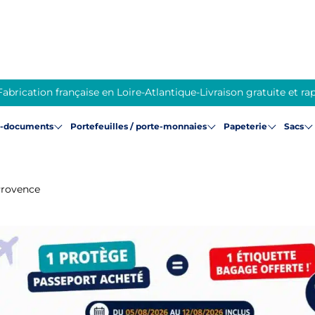
Fabrication française en Loire-Atlantique
-
Livraison gratuite et ra
e-documents
Portefeuilles / porte-monnaies
Papeterie
Sacs
 Provence