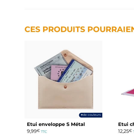
CES PRODUITS POURRAIE
+
de couleurs
Etui enveloppe S Métal
Etui c
9,99
€
12,25
€
TTC