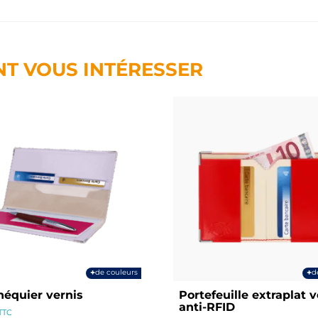
NT VOUS INTÉRESSER
+
+
de couleurs
d
héquier vernis
Portefeuille extraplat v
anti-RFID
TTC