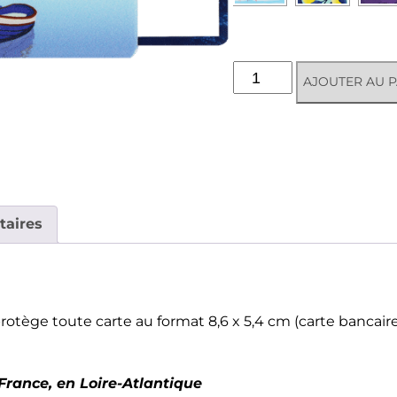
quantité
AJOUTER AU P
de
Etui
rigide
1
carte
-
Provence
taires
rotège toute carte au format 8,6 x 5,4 cm (carte bancair
France, en Loire-Atlantique