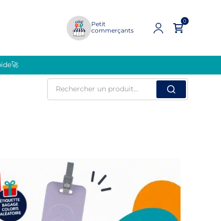
0
Petit
commerçants
pide🚀
Rechercher
un
produit