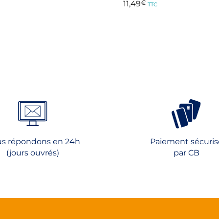
11,49
€
TTC
Ce
produit
a
rs
plusieurs
ns.
variations.
Les
options
t
peuvent
être
s
choisies
sur
s répondons en 24h
Paiement sécuris
la
(jours ouvrés)
par CB
page
du
produit