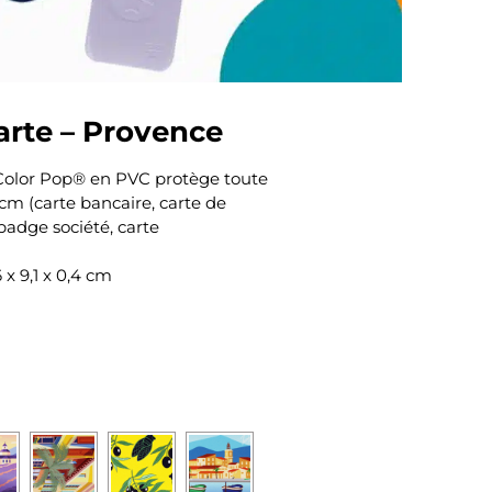
carte – Provence
 Color Pop® en PVC protège toute
 cm (carte bancaire, carte de
badge société, carte
 x 9,1 x 0,4 cm