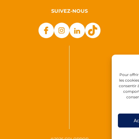
SUIVEZ-NOUS
Pour offri
les cookie
consentir 
comporte
consen
Ac