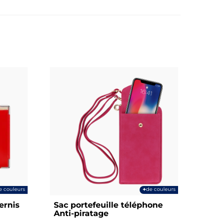
+
e couleurs
de couleurs
ernis
Sac portefeuille téléphone
Anti-piratage