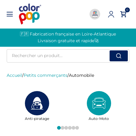
0
🇫🇷 Fabrication française en Loire-Atlantique
Livraison gratuite et rapide🚀
Rechercher
un
produit
Accueil
/
Petits commerçants
/
Automobile
Anti-piratage
Auto-Moto