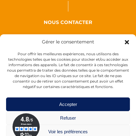
NOUS CONTACTER
Auxence
Gérer le consentement
18 Rue des Coquelicots
44110 Louisfert
Pour offrir les meilleures expériences, nous utilisons des
technologies telles que les cookies pour stocker et/ou accéder aux
France
informations des appareils. Le fait de consentir à ces technologies
nous permettra de traiter des données telles que le comportement
de navigation ou les ID uniques sur ce site. Le fait de ne pas
consentir ou de retirer son consentement peut avoir un effet
négatif sur certaines caractéristiques et fonctions.
Accepter
Refuser
Tél :
+33 (0)2 40 28 11 55
de 9h à 17h30
Voir les préférences