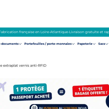
Fabrication française en Loire-Atlantique
-
Livraison gratuite et ra
e-documents
Portefeuilles / porte-monnaies
Papeterie
Sacs
le extraplat vernis anti-RFID