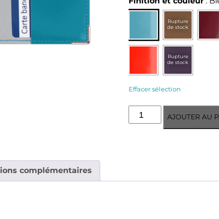
Finition et couleur
:
Bl
Rupture
de stock
Rupture
de stock
Effacer sélection
quantité
AJOUTER AU P
de
Portefeuille
extraplat
vernis
anti-
tions complémentaires
RFID