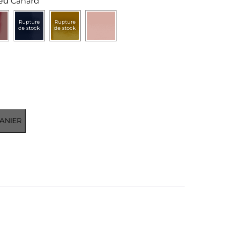
eu Canard
Rupture
Rupture
de stock
de stock
ANIER