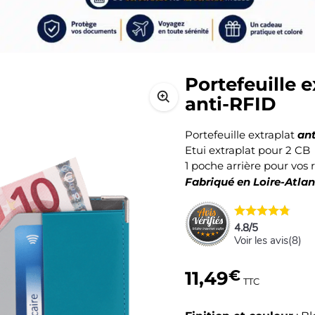
Portefeuille e
anti-RFID
ant
Portefeuille extraplat
Etui extraplat pour 2 CB
1 poche arrière pour vos 
Fabriqué en Loire-Atla
4.8
/
5
Voir les avis(
8
)
11,49
€
TTC