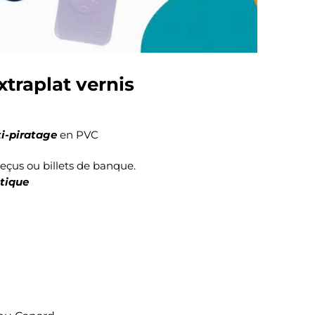
xtraplat vernis
i-piratage
en PVC
reçus ou billets de banque.
ntique