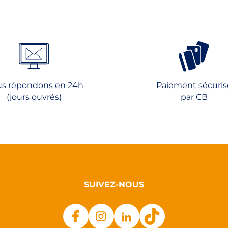
ns.
Les
options
peuvent
t
être
choisies
s
sur
la
s répondons en 24h
Paiement sécuris
page
(jours ouvrés)
par CB
du
produit
SUIVEZ-NOUS