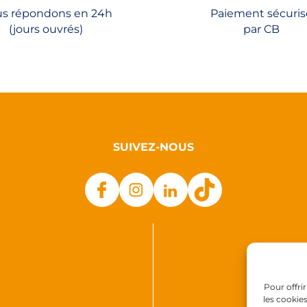
s répondons en 24h
Paiement sécuris
la
(jours ouvrés)
par CB
page
du
produit
SUIVEZ-NOUS
Pour offri
les cookie