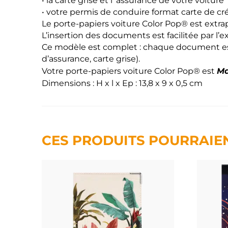
• la carte grise et l’ assurance de votre voiture
• votre permis de conduire format carte de cr
Le porte-papiers voiture Color Pop® est extrap
L’insertion des documents est facilitée par l’
Ce modèle est complet : chaque document est 
d’assurance, carte grise).
Ma
Votre porte-papiers voiture Color Pop® est
Dimensions : H x l x Ep : 13,8 x 9 x 0,5 cm
CES PRODUITS POURRAIE