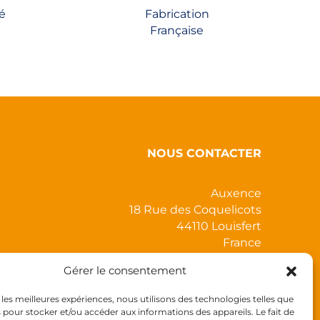
la
é
Fabrication
page
Française
du
produit
NOUS CONTACTER
Auxence
18 Rue des Coquelicots
44110 Louisfert
France
Gérer le consentement
r les meilleures expériences, nous utilisons des technologies telles que
s pour stocker et/ou accéder aux informations des appareils. Le fait de