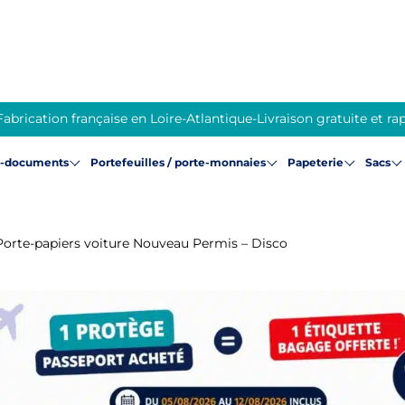
Fabrication française en Loire-Atlantique
-
Livraison gratuite et ra
e-documents
Portefeuilles / porte-monnaies
Papeterie
Sacs
Porte-papiers voiture Nouveau Permis – Disco