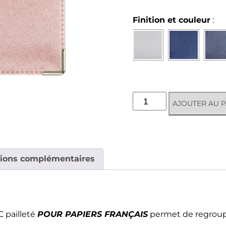
Finition et couleur
:
quantité
AJOUTER AU P
de
Porte-
papiers
voiture
Nouveau
tions complémentaires
Permis
-
Disco
POUR PAPIERS FRANÇAIS
C pailleté
permet de regroup