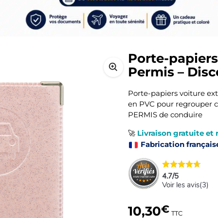
Porte-papier
Permis – Disc
Porte-papiers voiture ex
en PVC pour regrouper c
PERMIS de conduire
Livraison gratuite et 
🚀
Fabrication français
4.7
/
5
Voir les avis(
3
)
10,30
€
TTC