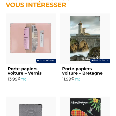
VOUS INTÉRESSER
+
+
de couleurs
de couleurs
Porte-papiers
Porte-papiers
voiture – Vernis
voiture – Bretagne
13,99
€
11,99
€
TTC
TTC
Ce
Ce
produit
produit
a
a
plusieurs
plusieurs
variations.
variations.