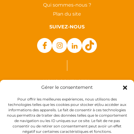
Qui sommes-nous ?
Plan du site
SUIVEZ-NOUS
NOUS CONTACTER
Gérer le consentement
Auxence
Pour offrir les meilleures expériences, nous utilisons des
18 Rue des Coquelicots
technologies telles que les cookies pour stocker et/ou accéder aux
informations des appareils. Le fait de consentir à ces technologies
44110 Louisfert
nous permettra de traiter des données telles que le comportement
France
de navigation ou les ID uniques sur ce site. Le fait de ne pas
consentir ou de retirer son consentement peut avoir un effet
négatif sur certaines caractéristiques et fonctions.