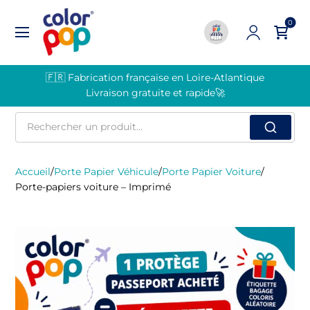
0
🇫🇷 Fabrication française en Loire-Atlantique
Livraison gratuite et rapide🚀
Rechercher
un
produit
Accueil
/
Porte Papier Véhicule
/
Porte Papier Voiture
/
Porte-papiers voiture – Imprimé