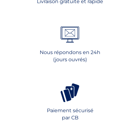
Livraison gratuite et rapide
sur
la
la
page
page
du
du
produit
produit
Nous répondons en 24h
(jours ouvrés)
Paiement sécurisé
par CB