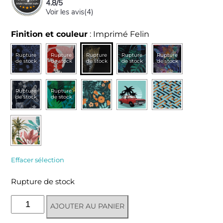
4.8
/
5
Voir les avis(
4
)
Finition et couleur
:
Imprimé Felin
Rupture
Rupture
Rupture
Rupture
Rupture
de stock
de stock
de stock
de stock
de stock
Rupture
Rupture
de stock
de stock
Effacer sélection
Rupture de stock
quantité
AJOUTER AU PANIER
de