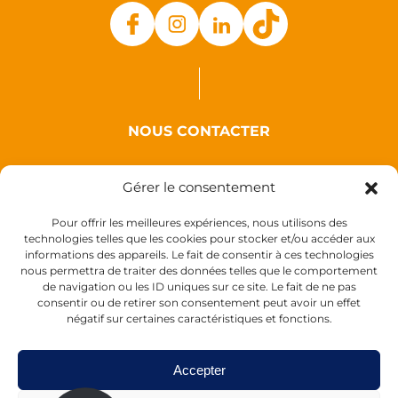
NOUS CONTACTER
Auxence
Gérer le consentement
18 Rue des Coquelicots
44110 Louisfert
Pour offrir les meilleures expériences, nous utilisons des
technologies telles que les cookies pour stocker et/ou accéder aux
France
informations des appareils. Le fait de consentir à ces technologies
nous permettra de traiter des données telles que le comportement
de navigation ou les ID uniques sur ce site. Le fait de ne pas
consentir ou de retirer son consentement peut avoir un effet
négatif sur certaines caractéristiques et fonctions.
Accepter