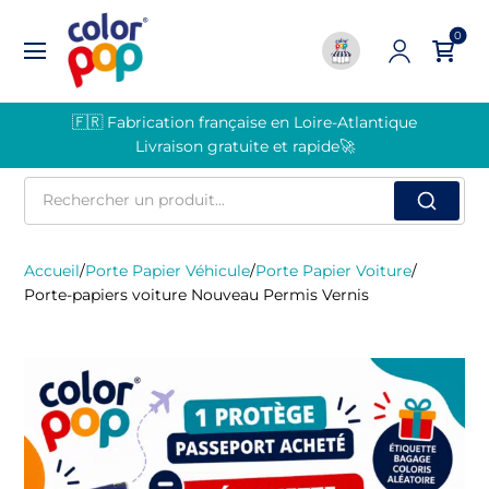
0
🇫🇷 Fabrication française en Loire-Atlantique
Livraison gratuite et rapide🚀
Rechercher
un
produit
Accueil
/
Porte Papier Véhicule
/
Porte Papier Voiture
/
Porte-papiers voiture Nouveau Permis Vernis