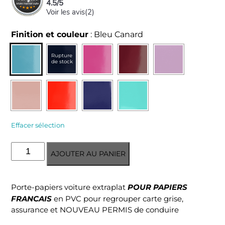
4.5
/
5
Voir les avis(
2
)
Finition et couleur
:
Bleu Canard
Rupture
de stock
Effacer sélection
quantité
AJOUTER AU PANIER
de
Porte-
papiers
POUR PAPIERS
Porte-papiers voiture extraplat
voiture
FRANCAIS
en PVC pour regrouper carte grise,
Nouveau
assurance et NOUVEAU PERMIS de conduire
Permis