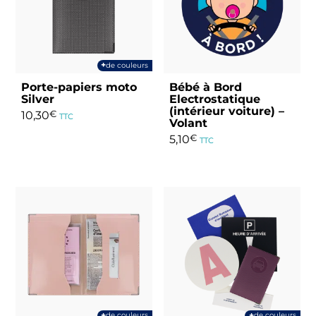
+
de couleurs
Porte-papiers moto
Bébé à Bord
Silver
Electrostatique
(intérieur voiture) –
10,30
€
TTC
Volant
Ce
5,10
€
TTC
produit
a
plusieurs
variations.
Les
options
peuvent
être
choisies
sur
la
+
+
de couleurs
de couleurs