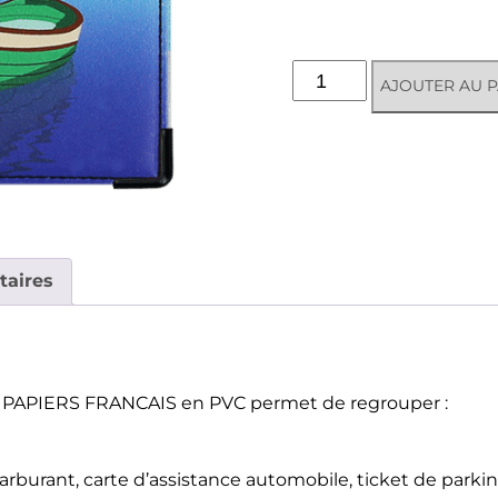
quantité
AJOUTER AU P
de
Porte-
papiers
voiture
-
Provence
taires
R PAPIERS FRANCAIS en PVC permet de regrouper :
carburant, carte d’assistance automobile, ticket de parkin