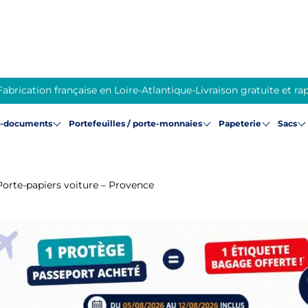
Fabrication française en Loire-Atlantique
-
Livraison gratuite et ra
e-documents
Portefeuilles / porte-monnaies
Papeterie
Sacs
Porte-papiers voiture – Provence