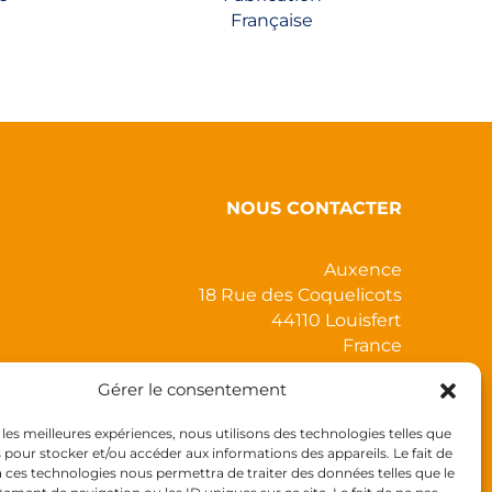
page
Française
du
produit
NOUS CONTACTER
Auxence
18 Rue des Coquelicots
44110 Louisfert
France
Gérer le consentement
r les meilleures expériences, nous utilisons des technologies telles que
s pour stocker et/ou accéder aux informations des appareils. Le fait de
à ces technologies nous permettra de traiter des données telles que le