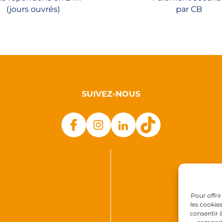
(jours ouvrés)
par CB
page
du
produit
SUIVEZ-NOUS
Pour offri
les cookie
consentir 