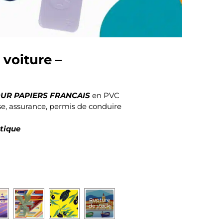
 voiture –
UR PAPIERS FRANCAIS
en PVC
se, assurance, permis de conduire
ntique
Rupture
de stock