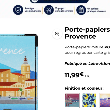
Porte-papiers
Provence
PO
Porte-papiers voiture
pour regrouper carte gri
…
Fabriqué en Loire-Atla
11,99
€
TTC
Finition et couleur
:
Rupture
de stock