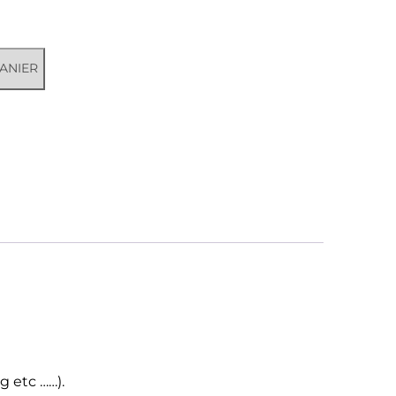
ANIER
g etc ……).