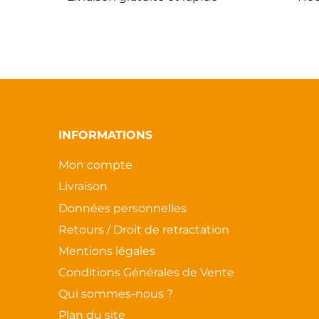
page
page
du
du
produit
produit
INFORMATIONS
Mon compte
Livraison
Données personnelles
Retours / Droit de retractation
Mentions légales
Conditions Générales de Vente
Qui sommes-nous ?
Plan du site