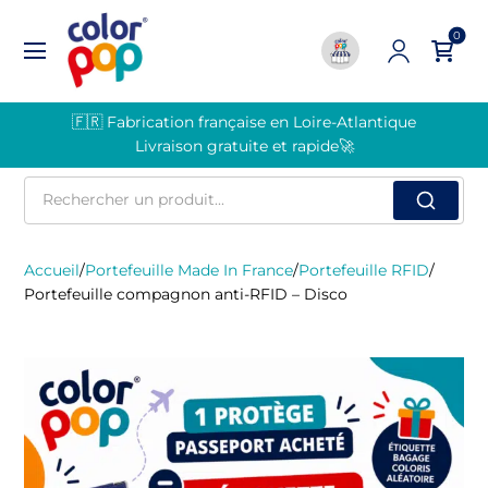
0
🇫🇷 Fabrication française en Loire-Atlantique
Livraison gratuite et rapide🚀
Rechercher
un
produit
Accueil
/
Portefeuille Made In France
/
Portefeuille RFID
/
Portefeuille compagnon anti-RFID – Disco