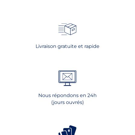
variations.
Les
options
peuvent
être
choisies
Livraison gratuite et rapide
sur
la
page
du
produit
Nous répondons en 24h
(jours ouvrés)