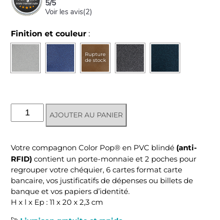
5
/
5
Voir les avis(
2
)
Finition et couleur
:
Rupture
de stock
quantité
AJOUTER AU PANIER
de
Portefeuille
compagnon
(anti-
Votre compagnon Color Pop® en PVC blindé
anti-
RFID)
contient un porte-monnaie et 2 poches pour
RFID
regrouper votre chéquier, 6 cartes format carte
-
bancaire, vos justificatifs de dépenses ou billets de
Disco
banque et vos papiers d’identité.
H x l x Ep : 11 x 20 x 2,3 cm